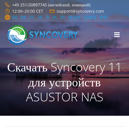
Перейти
+49 251/20897745 (английский, немецкий)
к
12:00–20:00 CET
support@syncovery.com
содержимому
EN
DE
ES
FR
IT
PL
PT
한국어
日本語
中文
Скачать Syncovery 11
для устройств
ASUSTOR NAS