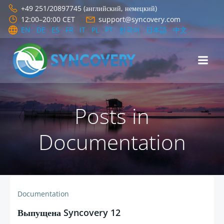
Перейти
+49 251/20897745 (английский, немецкий)
к
12:00–20:00 CET
support@syncovery.com
содержимому
EN
DE
ES
FR
IT
PL
PT
한국어
日本語
中文
Posts in
Documentation
Documentation
Выпущена Syncovery 12