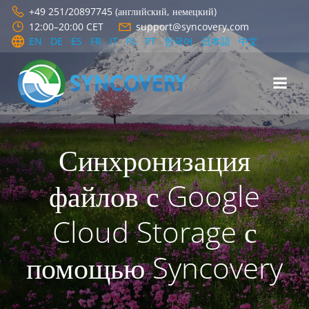
Перейти
+49 251/20897745 (английский, немецкий)
к
12:00–20:00 CET
support@syncovery.com
содержимому
EN
DE
ES
FR
IT
PL
PT
한국어
日本語
中文
Синхронизация
файлов с Google
Cloud Storage с
помощью Syncovery