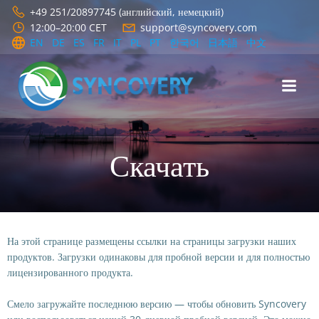
Перейти
+49 251/20897745 (английский, немецкий)
к
12:00–20:00 CET
support@syncovery.com
содержимому
EN
DE
ES
FR
IT
PL
PT
한국어
日本語
中文
Скачать
На этой странице размещены ссылки на страницы загрузки наших
продуктов. Загрузки одинаковы для пробной версии и для полностью
лицензированного продукта.
Смело загружайте последнюю версию — чтобы обновить Syncovery