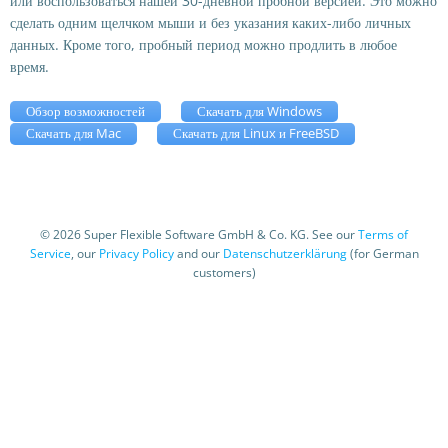
или воспользоваться нашей 30-дневной пробной версией. Это можно
сделать одним щелчком мыши и без указания каких-либо личных
данных. Кроме того, пробный период можно продлить в любое
время.
Обзор возможностей
Скачать для Windows
Скачать для Mac
Скачать для Linux и FreeBSD
© 2026 Super Flexible Software GmbH & Co. KG. See our
Terms of
Service
, our
Privacy Policy
and our
Datenschutzerklärung
(for German
customers)