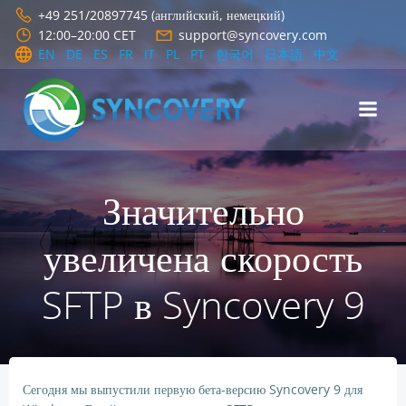
Перейти
+49 251/20897745 (английский, немецкий)
к
12:00–20:00 CET
support@syncovery.com
содержимому
EN
DE
ES
FR
IT
PL
PT
한국어
日本語
中文
Значительно
увеличена скорость
SFTP в Syncovery 9
Сегодня мы выпустили первую бета-версию Syncovery 9 для